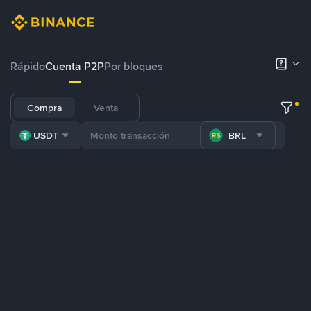
Rápido
Cuenta P2P
Por bloques
Compra
Venta
USDT
BRL