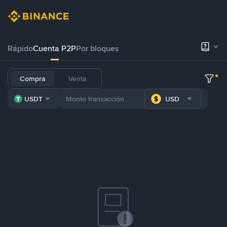
Rápido
Cuenta P2P
Por bloques
Compra
Venta
USDT
USD