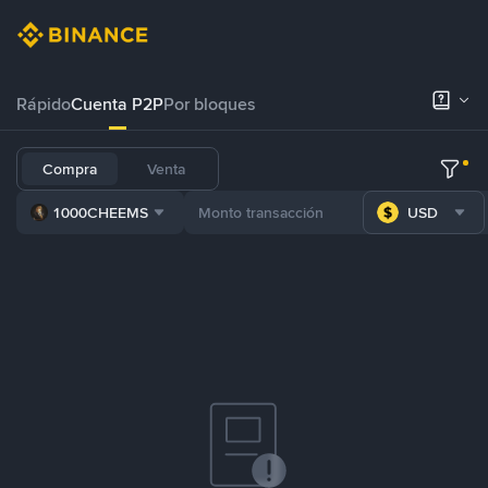
Rápido
Cuenta P2P
Por bloques
Compra
Venta
1000CHEEMS
USD