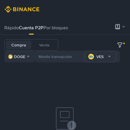
Rápido
Cuenta P2P
Por bloques
Compra
Venta
DOGE
VES