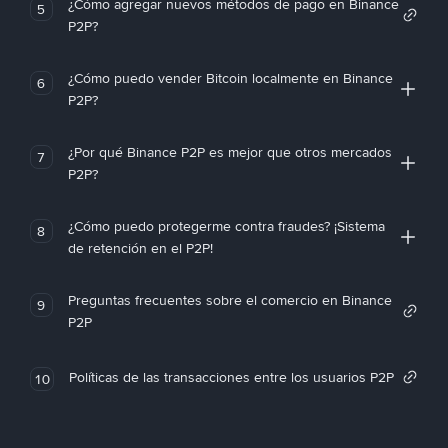
¿Cómo agregar nuevos métodos de pago en Binance
5
P2P?
¿Cómo puedo vender Bitcoin localmente en Binance
6
P2P?
¿Por qué Binance P2P es mejor que otros mercados
7
P2P?
¿Cómo puedo protegerme contra fraudes? ¡Sistema
8
de retención en el P2P!
Preguntas frecuentes sobre el comercio en Binance
9
P2P
Políticas de las transacciones entre los usuarios P2P
10