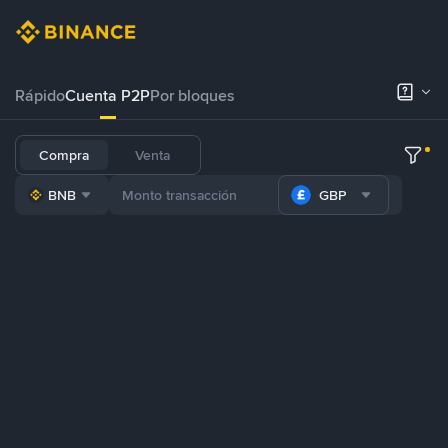
Rápido
Cuenta P2P
Por bloques
Compra
Venta
BNB
GBP