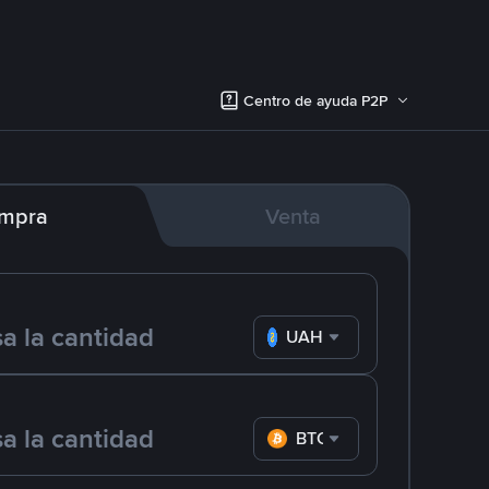
Centro de ayuda P2P
mpra
Venta
UAH
BTC