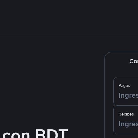
Co
Pagas
Recibes
 con BDT