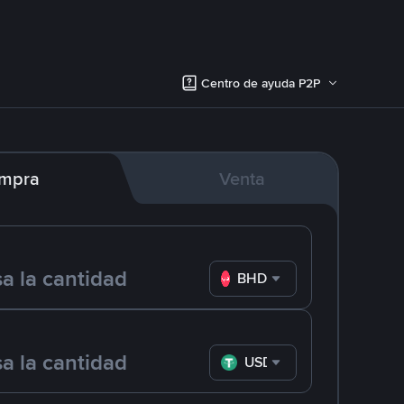
Centro de ayuda P2P
mpra
Venta
BHD
USDT