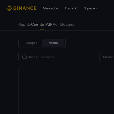
Mercados
Trade
Square
Rápido
Cuenta P2P
Por bloques
Compra
Venta