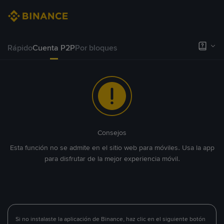
Rápido
Cuenta P2P
Por bloques
Consejos
Esta función no se admite en el sitio web para móviles. Usa la app
para disfrutar de la mejor experiencia móvil.
Si no instalaste la aplicación de Binance, haz clic en el siguiente botón