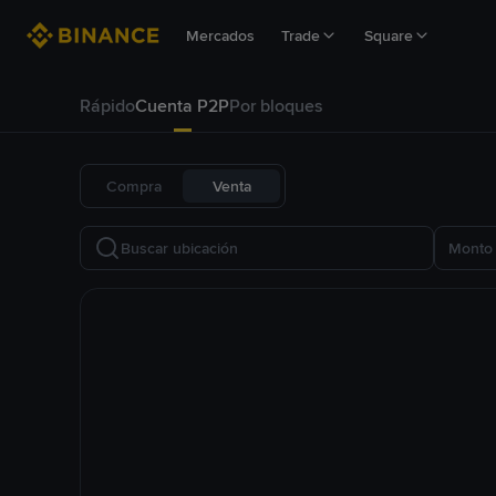
Mercados
Trade
Square
Rápido
Cuenta P2P
Por bloques
Compra
Venta