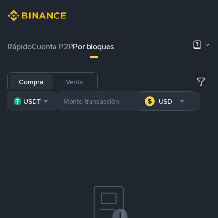
Rápido
Cuenta P2P
Por bloques
Compra
Venta
USDT
USD