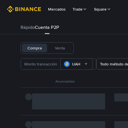
Mercados
Trade
Square
Rápido
Cuenta P2P
Compra
Venta
UAH
Todo método d
Anunciantes