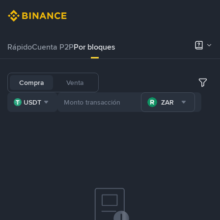
Rápido
Cuenta P2P
Por bloques
Compra
Venta
USDT
ZAR