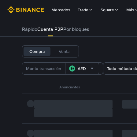
Mercados
Trade
Square
Más
Rápido
Cuenta P2P
Por bloques
Compra
Venta
AED
Todo método d
Anunciantes