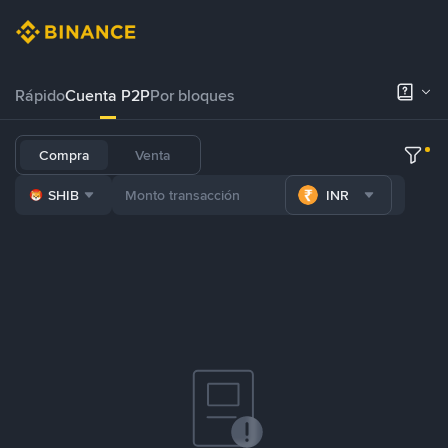
Rápido
Cuenta P2P
Por bloques
Compra
Venta
SHIB
INR