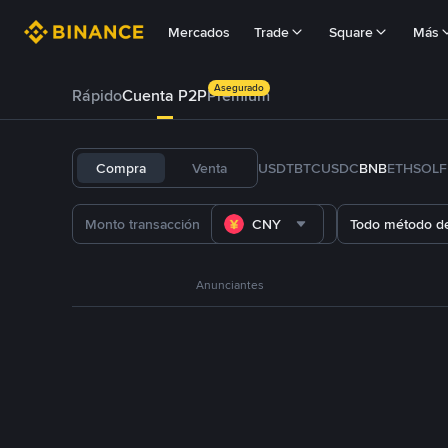
Mercados
Trade
Square
Más
Asegurado
Rápido
Cuenta P2P
Prémium
Compra
Venta
USDT
BTC
USDC
BNB
ETH
SOL
CNY
Todo método d
Anunciantes