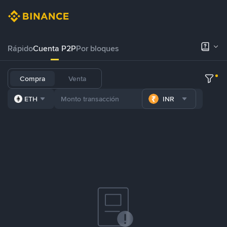
Rápido
Cuenta P2P
Por bloques
Compra
Venta
ETH
INR