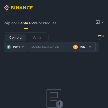
Rápido
Cuenta P2P
Por bloques
Compra
Venta
USDT
INR