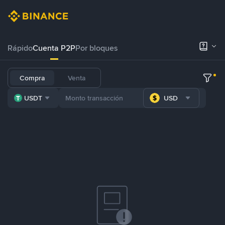
Rápido
Cuenta P2P
Por bloques
Compra
Venta
USDT
USD