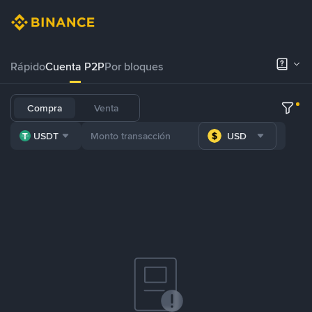
Rápido
Cuenta P2P
Por bloques
Compra
Venta
USDT
USD