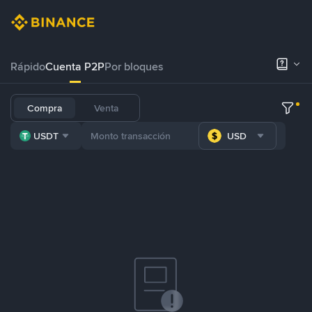
Rápido
Cuenta P2P
Por bloques
Compra
Venta
USDT
USD