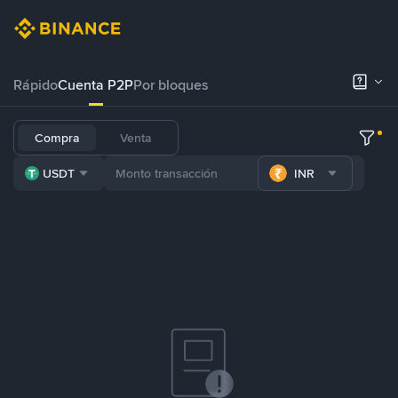
Rápido
Cuenta P2P
Por bloques
Compra
Venta
USDT
INR