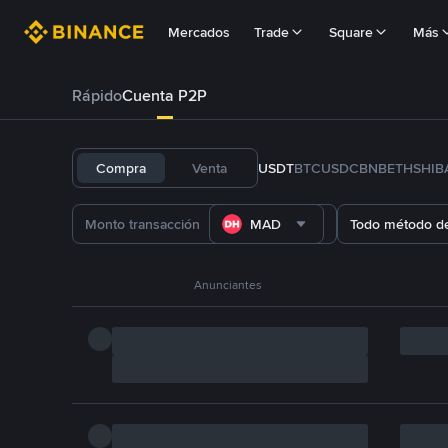
Mercados
Trade
Square
Más
Rápido
Cuenta P2P
Compra
Venta
USDT
BTC
USDC
BNB
ETH
SHIB
MAD
Todo método d
Anunciantes