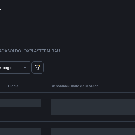
ADA
SOL
DOLO
XPL
ASTER
MIRA
U
e pago
Precio
Disponible/Límite de la orden