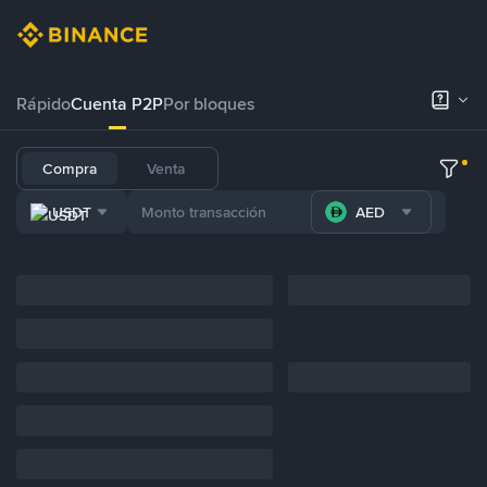
Rápido
Cuenta P2P
Por bloques
Compra
Venta
USDT
AED