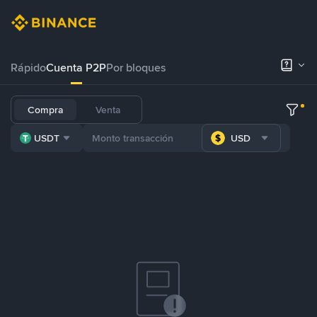
Rápido
Cuenta P2P
Por bloques
Compra
Venta
USDT
USD