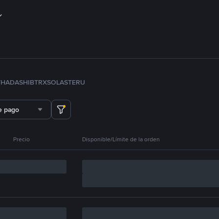
TH
ADA
SHIB
TRX
SOL
ASTER
U
e pago
Precio
Disponible/Límite de la orden