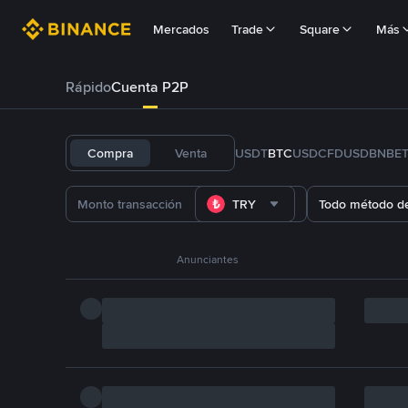
Mercados
Trade
Square
Más
Rápido
Cuenta P2P
Compra
Venta
USDT
BTC
USDC
FDUSD
BNB
E
TRY
Todo método d
Anunciantes