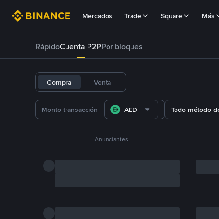
Mercados
Trade
Square
Más
Rápido
Cuenta P2P
Por bloques
Compra
Venta
AED
Todo método d
Anunciantes