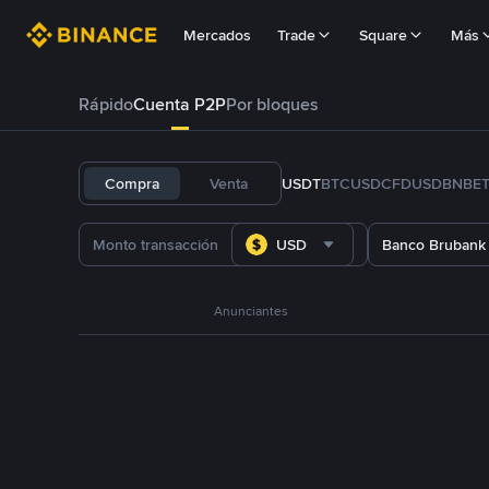
Mercados
Trade
Square
Más
Rápido
Cuenta P2P
Por bloques
Compra
Venta
USDT
BTC
USDC
FDUSD
BNB
E
USD
Banco Brubank
Anunciantes