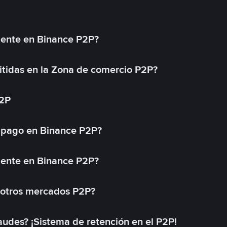
mente en Binance P2P?
tidas en la Zona de comercio P2P?
P2P
 pago en Binance P2P?
mente en Binance P2P?
 otros mercados P2P?
des? ¡Sistema de retención en el P2P!