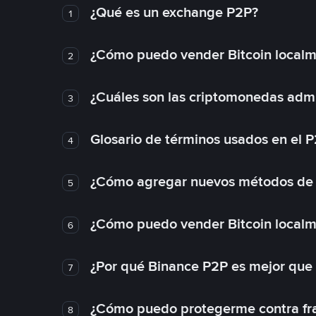
¿Qué es un exchange P2P?
1
¿Cómo puedo vender Bitcoin local
2
¿Cuáles son las criptomonedas admi
3
Glosario de términos usados en el 
4
¿Cómo agregar nuevos métodos de
5
¿Cómo puedo vender Bitcoin local
6
¿Por qué Binance P2P es mejor que
7
¿Cómo puedo protegerme contra frau
8