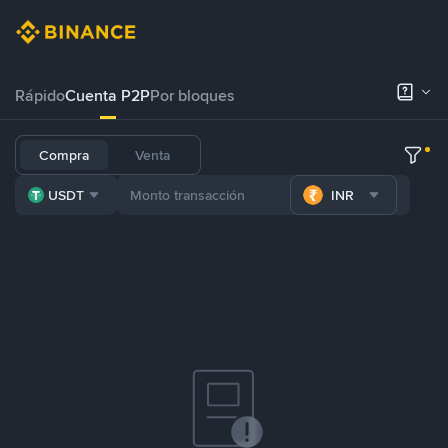
Rápido
Cuenta P2P
Por bloques
Compra
Venta
USDT
INR