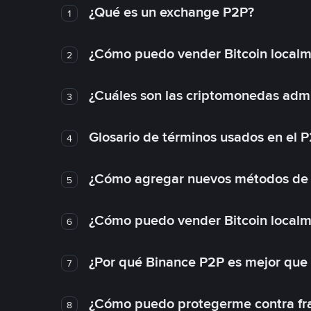
¿Qué es un exchange P2P?
1
¿Cómo puedo vender Bitcoin local
2
¿Cuáles son las criptomonedas admi
3
Glosario de términos usados en el 
4
¿Cómo agregar nuevos métodos de
5
¿Cómo puedo vender Bitcoin local
6
¿Por qué Binance P2P es mejor que
7
¿Cómo puedo protegerme contra frau
8