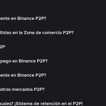
mente en Binance P2P?
tidas en la Zona de comercio P2P?
P2P
 pago en Binance P2P?
mente en Binance P2P?
 otros mercados P2P?
des? ¡Sistema de retención en el P2P!