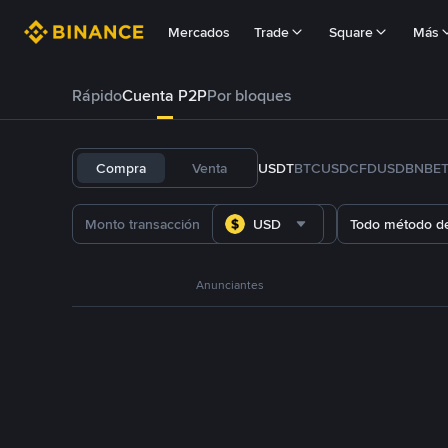
Mercados
Trade
Square
Más
Rápido
Cuenta P2P
Por bloques
Compra
Venta
USDT
BTC
USDC
FDUSD
BNB
E
USD
Todo método d
Anunciantes