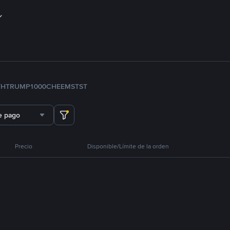
TH
TRUMP
1000CHEEMS
TST
e pago
Precio
Disponible/Límite de la orden