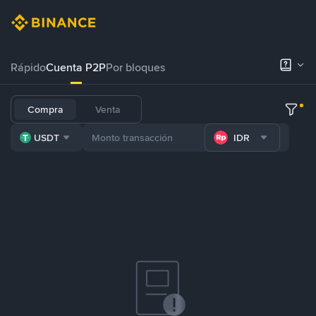
Rápido
Cuenta P2P
Por bloques
Compra
Venta
USDT
IDR