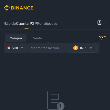
Rápido
Cuenta P2P
Por bloques
Compra
Venta
SHIB
INR