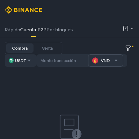
Rápido
Cuenta P2P
Por bloques
Compra
Venta
USDT
VND