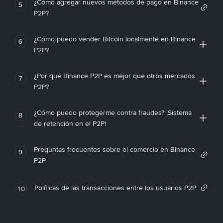
¿Cómo agregar nuevos métodos de pago en Binance
5
P2P?
¿Cómo puedo vender Bitcoin localmente en Binance
6
P2P?
¿Por qué Binance P2P es mejor que otros mercados
7
P2P?
¿Cómo puedo protegerme contra fraudes? ¡Sistema
8
de retención en el P2P!
Preguntas frecuentes sobre el comercio en Binance
9
P2P
Políticas de las transacciones entre los usuarios P2P
10