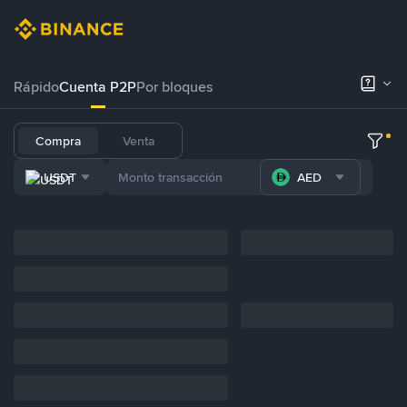
Rápido
Cuenta P2P
Por bloques
Compra
Venta
USDT
AED