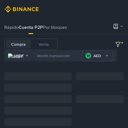
Rápido
Cuenta P2P
Por bloques
Compra
Venta
USDT
AED