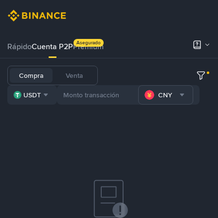
Asegurado
Rápido
Cuenta P2P
Prémium
Compra
Venta
USDT
CNY