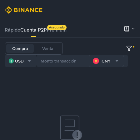
Asegurado
Rápido
Cuenta P2P
Prémium
Compra
Venta
USDT
CNY