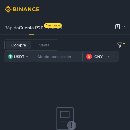
Asegurado
Rápido
Cuenta P2P
Prémium
Compra
Venta
USDT
CNY