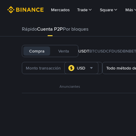
Mercados
Trade
Square
Más
Rápido
Cuenta P2P
Por bloques
Compra
Venta
USDT
BTC
USDC
FDUSD
BNB
E
USD
Todo método d
Anunciantes