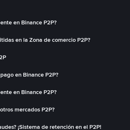
mente en Binance P2P?
tidas en la Zona de comercio P2P?
P2P
 pago en Binance P2P?
mente en Binance P2P?
 otros mercados P2P?
des? ¡Sistema de retención en el P2P!