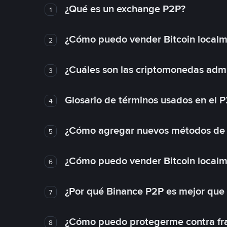
¿Qué es un exchange P2P?
1
¿Cómo puedo vender Bitcoin local
2
¿Cuáles son las criptomonedas admi
3
Glosario de términos usados en el 
4
¿Cómo agregar nuevos métodos de
5
¿Cómo puedo vender Bitcoin local
6
¿Por qué Binance P2P es mejor que
7
¿Cómo puedo protegerme contra frau
8