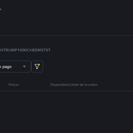
TH
TRUMP
1000CHEEMS
TST
e pago
Precio
Disponible/Límite de la orden