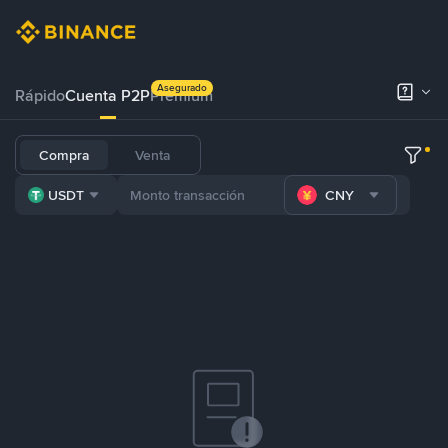
Asegurado
Rápido
Cuenta P2P
Prémium
Compra
Venta
USDT
CNY