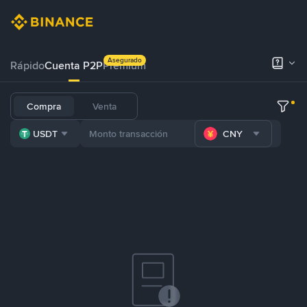
Asegurado
Rápido
Cuenta P2P
Prémium
Compra
Venta
USDT
CNY