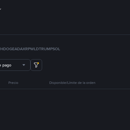
TH
DOGE
ADA
XRP
WLD
TRUMP
SOL
e pago
Precio
Disponible/Límite de la orden