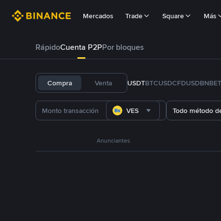
Mercados
Trade
Square
Más
Rápido
Cuenta P2P
Por bloques
Compra
Venta
USDT
BTC
USDC
FDUSD
BNB
E
VES
Todo método d
Anunciantes