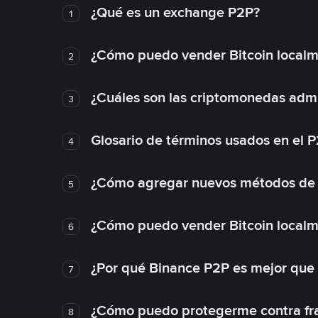
¿Qué es un exchange P2P?
1
¿Cómo puedo vender Bitcoin local
2
¿Cuáles son las criptomonedas admi
3
Glosario de términos usados en el 
4
¿Cómo agregar nuevos métodos de
5
¿Cómo puedo vender Bitcoin local
6
¿Por qué Binance P2P es mejor que
7
¿Cómo puedo protegerme contra frau
8