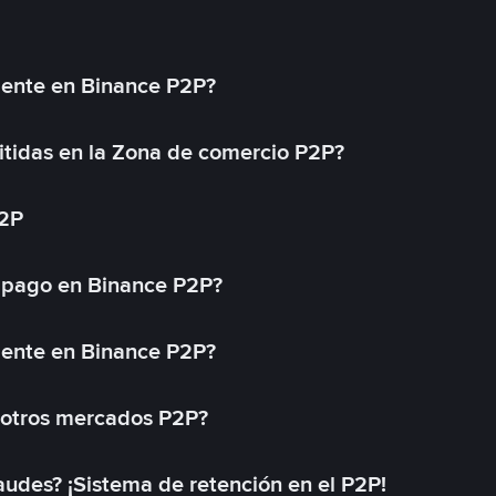
mente en Binance P2P?
tidas en la Zona de comercio P2P?
P2P
 pago en Binance P2P?
mente en Binance P2P?
 otros mercados P2P?
des? ¡Sistema de retención en el P2P!