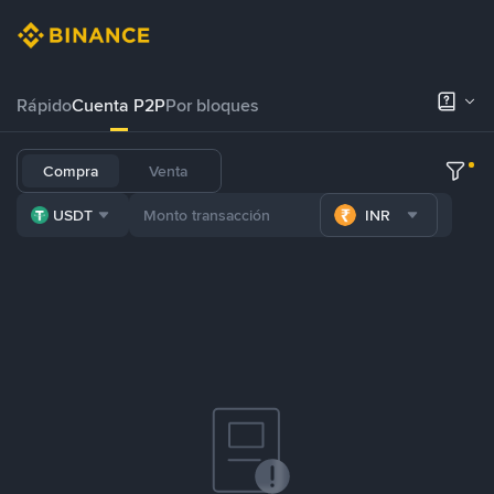
Rápido
Cuenta P2P
Por bloques
Compra
Venta
USDT
INR