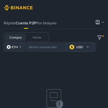
Rápido
Cuenta P2P
Por bloques
Compra
Venta
ETH
USD