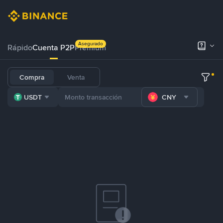
Asegurado
Rápido
Cuenta P2P
Prémium
Compra
Venta
USDT
CNY