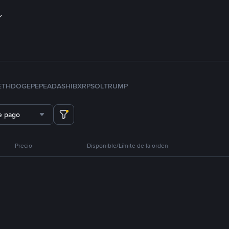
ETH
DOGE
PEPE
ADA
SHIB
XRP
SOL
TRUMP
e pago
Precio
Disponible/Límite de la orden