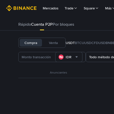
Mercados
Trade
Square
Más
Rápido
Cuenta P2P
Por bloques
Compra
Venta
USDT
BTC
U
USDC
FDUSD
BNB
IDR
Todo método d
Anunciantes