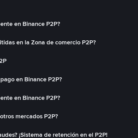
mente en Binance P2P?
tidas en la Zona de comercio P2P?
P2P
 pago en Binance P2P?
mente en Binance P2P?
 otros mercados P2P?
des? ¡Sistema de retención en el P2P!