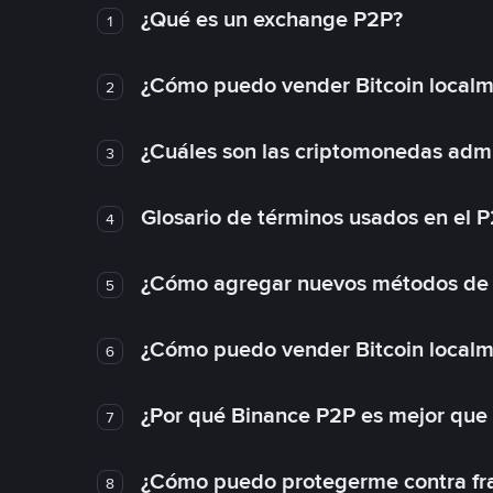
¿Qué es un exchange P2P?
1
¿Cómo puedo vender Bitcoin local
2
¿Cuáles son las criptomonedas admi
3
Glosario de términos usados en el 
4
¿Cómo agregar nuevos métodos de
5
¿Cómo puedo vender Bitcoin local
6
¿Por qué Binance P2P es mejor que
7
¿Cómo puedo protegerme contra frau
8