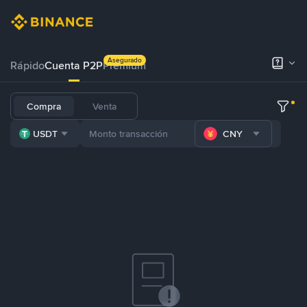
Asegurado
Rápido
Cuenta P2P
Prémium
Compra
Venta
USDT
CNY