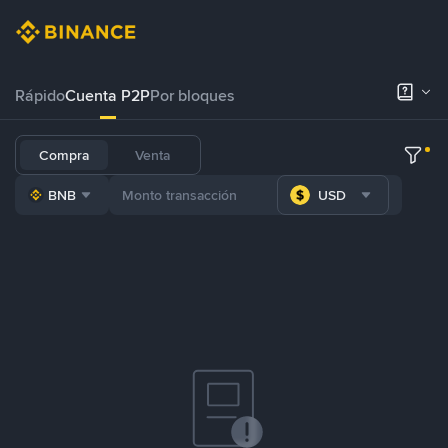
Rápido
Cuenta P2P
Por bloques
Compra
Venta
BNB
USD